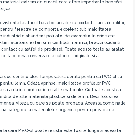
 un material extrem de durabil care ofera importante beneficii
i jos:
istenta la atacul bazelor, acizilor neoxidanti, sarii, alcoolilor,
PVC pentru ferestre se comporta excelent sub majoritatea
e industriale abundent poluate, de exemplu). In orice caz
len, acetona, esteri si, in cantitati mai mici, la acizi oxidanti
 in contact cu astfel de produse). Toate aceste teste au aratat
ce la o buna conservare a culorilor originale si a
arece contine clor. Temperatura ceruta pentru ca PVC-ul sa
entru lemn. Odata aprinse, majoritatea profilelor PVC
inua sa arda in combinatie cu alte materiale. Cu toate acestea,
dita de alte materiale plastice si de lemn. Deci folosirea
asemenea, viteza cu care se poate propaga. Aceasta combinatie
buna categorie a materialelor organice pentru prevenirea
 la care P.V.C-ul poate rezista este foarte lunga si aceasta