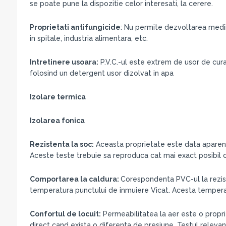
se poate pune la dispozitie celor interesati, la cerere.
Proprietati antifungicide
: Nu permite dezvoltarea medii
in spitale, industria alimentara, etc.
Intretinere usoara:
P.V.C.-ul este extrem de usor de curat
folosind un detergent usor dizolvat in apa
Izolare termica
Izolarea fonica
Rezistenta la soc:
Aceasta proprietate este data aparent 
Aceste teste trebuie sa reproduca cat mai exact posibil co
Comportarea la caldura:
Corespondenta PVC-ul la rezist
temperatura punctului de inmuiere Vicat. Acesta temperatur
Confortul de locuit:
Permeabilitatea la aer este o propri
direct cand exista o diferenta de presiune. Testul relevan