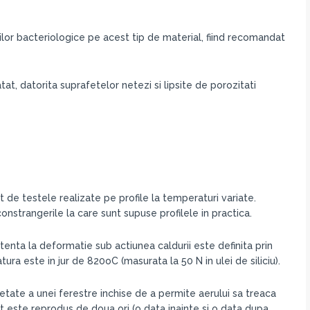
lor bacteriologice pe acest tip de material, fiind recomandat
at, datorita suprafetelor netezi si lipsite de porozitati
de testele realizate pe profile la temperaturi variate.
nstrangerile la care sunt supuse profilele in practica.
enta la deformatie sub actiunea caldurii este definita prin
a este in jur de 820oC (masurata la 50 N in ulei de siliciu).
etate a unei ferestre inchise de a permite aerului sa treaca
t este reprodus de doua ori (o data inainte si o data dupa