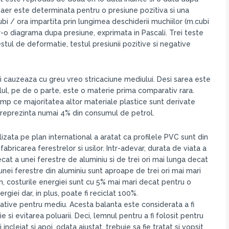
a aer este determinata pentru o presiune pozitiva si una
bi / ora impartita prin lungimea deschiderii muchiilor (m.cubi
r-o diagrama dupa presiune, exprimata in Pascali. Trei teste
estul de deformatie, testul presiunii pozitive si negative
i cauzeaza cu greu vreo stricaciune mediului. Desi sarea este
lul, pe de o parte, este o materie prima comparativ rara.
mp ce majoritatea altor materiale plastice sunt derivate
e reprezinta numai 4% din consumul de petrol.
lizata pe plan international a aratat ca profilele PVC sunt din
ricarea ferestrelor si usilor. Intr-adevar, durata de viata a
cat a unei ferestre de aluminiu si de trei ori mai lunga decat
unei ferestre din aluminiu sunt aproape de trei ori mai mari
n, costurile energiei sunt cu 5% mai mari decat pentru o
iei dar, in plus, poate fi reciclat 100%.
tive pentru mediu. Acesta balanta este considerata a fi
si evitarea poluarii. Deci, lemnul pentru a fi folosit pentru
 incleiat si apoi, odata ajustat, trebuie sa fie tratat si vopsit