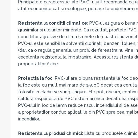
Principalele caracteristici ale P.V.C.-ului il recomanda ca
atat economice cat si ecologice, pe care le enumeram ma
Rezistenta la conditii climatice:
PVC-ul asigura o buna rez
grasimilor si uleiurilor minerale. Ca rezultat, profilele 
conditiilor agresive de clima (zonele de coasta sau zonel
PVC-ul este sensibil la solventii clorinati, benzen, toluen, xi
(dar, ca o regula generala, un profil de fereastra nu vine
excelenta rezistenta la imbatranire. Aceasta rezistenta du
proprietatilor fizice.
Protectia la foc:
PVC-ul are o buna rezistenta la foc deo
ia foc este cu mult mai mare de 150oC decat cea ceruta p
folosite in cladiri se sting singure. Ele pot, oricum, cont
caldura raspandita de PVC este mai mica decat cea raspan
PVC-ului in loc de lemn reduce riscul incendiului si de 
a proprietatilor conduc aplicatiile din PVC spre cea mai 
incendiilor.
Rezistenta la produsi chimici:
Lista cu produsele chimice