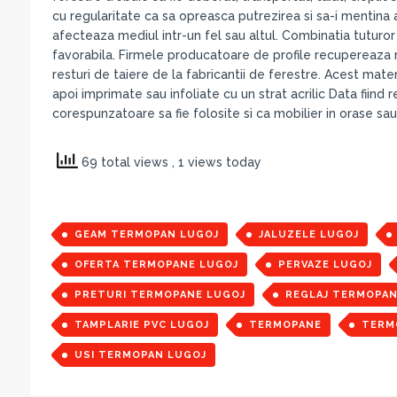
cu regularitate ca sa opreasca putrezirea si sa-i mentina
afecteaza mediul intr-un fel sau altul. Combinatia tuturo
favorabila. Firmele producatoare de profile recupereaza re
resturi de taiere de la fabricantii de ferestre. Acest mate
apoi imprimate sau infoliate cu un strat acrilic Data fiind 
corespunzatoare sa fie folosite si ca mobilier in orase sau
69 total views
, 1 views today
GEAM TERMOPAN LUGOJ
JALUZELE LUGOJ
OFERTA TERMOPANE LUGOJ
PERVAZE LUGOJ
PRETURI TERMOPANE LUGOJ
REGLAJ TERMOPAN
TAMPLARIE PVC LUGOJ
TERMOPANE
TERM
USI TERMOPAN LUGOJ