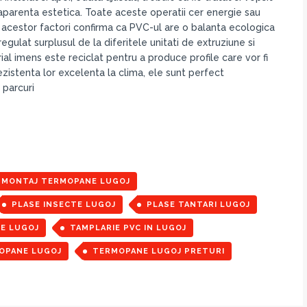
 aparenta estetica. Toate aceste operatii cer energie sau
r acestor factori confirma ca PVC-ul are o balanta ecologica
gulat surplusul de la diferitele unitati de extruziune si
rial imens este reciclat pentru a produce profile care vor fi
rezistenta lor excelenta la clima, ele sunt perfect
 parcuri
MONTAJ TERMOPANE LUGOJ
PLASE INSECTE LUGOJ
PLASE TANTARI LUGOJ
E LUGOJ
TAMPLARIE PVC IN LUGOJ
OPANE LUGOJ
TERMOPANE LUGOJ PRETURI