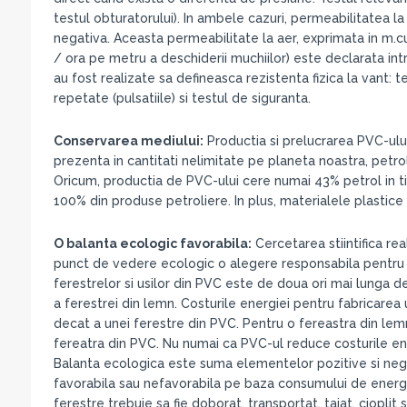
testul obturatorului). In ambele cazuri, permeabilitatea l
negativa. Aceasta permeabilitate la aer, exprimata in m.cu
/ ora pe metru a deschiderii muchiilor) este declarata int
au fost realizate sa defineasca rezistenta fizica la vant: t
repetate (pulsatiile) si testul de siguranta.
Conservarea mediului:
Productia si prelucrarea PVC-ulu
prezenta in cantitati nelimitate pe planeta noastra, petro
Oricum, productia de PVC-ului cere numai 43% petrol in ti
100% din produse petroliere. In plus, materialele plastic
O balanta ecologic favorabila:
Cercetarea stiintifica rea
punct de vedere ecologic o alegere responsabila pentru fab
ferestrelor si usilor din PVC este de doua ori mai lunga de
a ferestrei din lemn. Costurile energiei pentru fabricarea 
decat a unei ferestre din PVC. Pentru o fereastra din lem
fereatra din PVC. Nu numai ca PVC-ul reduce costurile energ
Balanta ecologica este suma elementelor pozitive si nega
favorabila sau nefavorabila pe baza consumului de energie 
ferestre trebuie sa fie doborat, transportat, taiat, cioplit si