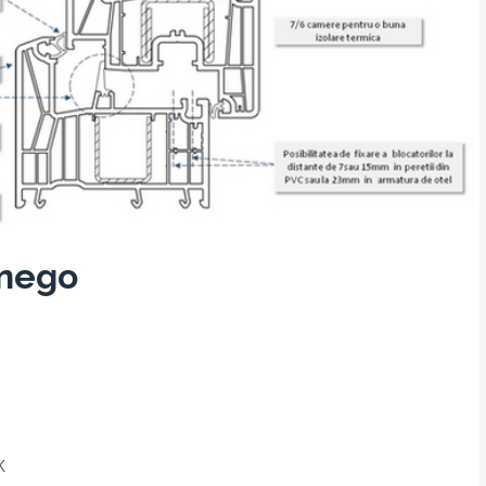
ynego
K