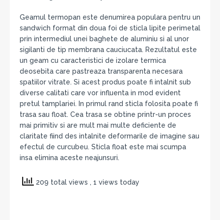
Geamul termopan este denumirea populara pentru un
sandwich format din doua foi de sticla lipite perimetal
prin intermediul unei baghete de aluminiu si al unor
sigilanti de tip membrana cauciucata. Rezultatul este
un geam cu caracteristici de izolare termica
deosebita care pastreaza transparenta necesara
spatiilor vitrate. Si acest produs poate fi intalnit sub
diverse calitati care vor influenta in mod evident
pretul tamplariei. In primul rand sticla folosita poate fi
trasa sau float. Cea trasa se obtine printr-un proces
mai primitiv si are mult mai multe deficiente de
claritate fiind des intalnite deformarile de imagine sau
efectul de curcubeu. Sticla float este mai scumpa
insa elimina aceste neajunsuri.
209 total views
, 1 views today