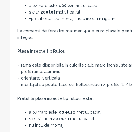
alb/maro este
120 lei
metrul patrat.
stejar
200 lei
metrul patrat
=pretul este fara montaj , ridicare din magazin
La comenzi de ferestre mai mari 4000 euro plasele pentru
integral.
Plasa insecte tip Rulou
– rama este disponibila in culorile : alb, maro inchis , stejar
– profil rama: aluminiu
– orientare: verticala
– montajul se poate face cu holtzsuruburi / profile ‘L’ /
Pretul la plasa insecte tip rullou este :
alb/maro este
90 euro
metrul patrat.
stejar/nuc
120 euro
metrul patrat
nu include montaj